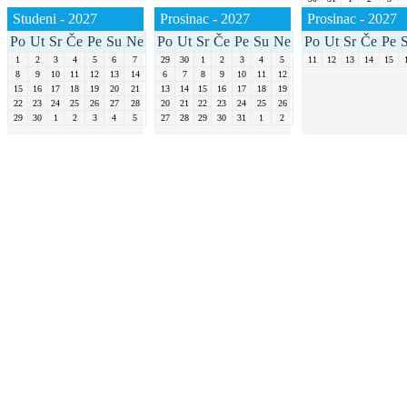
Studeni - 2027
Prosinac - 2027
Prosinac - 2027
Po
Ut
Sr
Če
Pe
Su
Ne
Po
Ut
Sr
Če
Pe
Su
Ne
Po
Ut
Sr
Če
Pe
1
2
3
4
5
6
7
29
30
1
2
3
4
5
11
12
13
14
15
8
9
10
11
12
13
14
6
7
8
9
10
11
12
15
16
17
18
19
20
21
13
14
15
16
17
18
19
22
23
24
25
26
27
28
20
21
22
23
24
25
26
29
30
1
2
3
4
5
27
28
29
30
31
1
2