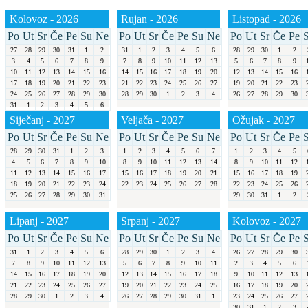
Kolovoz - 2026
Rujan - 2026
Listopad - 2026
Po
Ut
Sr
Če
Pe
Su
Ne
Po
Ut
Sr
Če
Pe
Su
Ne
Po
Ut
Sr
Če
Pe
27
28
29
30
31
1
2
31
1
2
3
4
5
6
28
29
30
1
2
3
4
5
6
7
8
9
7
8
9
10
11
12
13
5
6
7
8
9
10
11
12
13
14
15
16
14
15
16
17
18
19
20
12
13
14
15
16
17
18
19
20
21
22
23
21
22
23
24
25
26
27
19
20
21
22
23
24
25
26
27
28
29
30
28
29
30
1
2
3
4
26
27
28
29
30
31
1
2
3
4
5
6
Siječanj - 2027
Veljača - 2027
Ožujak - 2027
Po
Ut
Sr
Če
Pe
Su
Ne
Po
Ut
Sr
Če
Pe
Su
Ne
Po
Ut
Sr
Če
Pe
28
29
30
31
1
2
3
1
2
3
4
5
6
7
1
2
3
4
5
4
5
6
7
8
9
10
8
9
10
11
12
13
14
8
9
10
11
12
11
12
13
14
15
16
17
15
16
17
18
19
20
21
15
16
17
18
19
18
19
20
21
22
23
24
22
23
24
25
26
27
28
22
23
24
25
26
25
26
27
28
29
30
31
29
30
31
1
2
Lipanj - 2027
Srpanj - 2027
Kolovoz - 2027
Po
Ut
Sr
Če
Pe
Su
Ne
Po
Ut
Sr
Če
Pe
Su
Ne
Po
Ut
Sr
Če
Pe
31
1
2
3
4
5
6
28
29
30
1
2
3
4
26
27
28
29
30
7
8
9
10
11
12
13
5
6
7
8
9
10
11
2
3
4
5
6
14
15
16
17
18
19
20
12
13
14
15
16
17
18
9
10
11
12
13
21
22
23
24
25
26
27
19
20
21
22
23
24
25
16
17
18
19
20
28
29
30
1
2
3
4
26
27
28
29
30
31
1
23
24
25
26
27
30
31
1
2
3