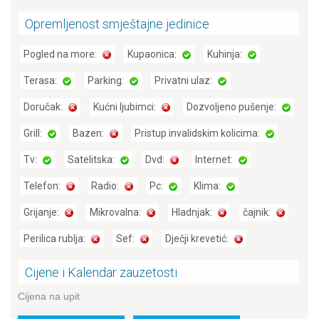
Opremljenost smještajne jedinice
Pogled na more:
Kupaonica:
Kuhinja:
Terasa:
Parking:
Privatni ulaz:
Doručak:
Kućni ljubimci:
Dozvoljeno pušenje:
Grill:
Bazen:
Pristup invalidskim kolicima:
Tv:
Satelitska:
Dvd:
Internet:
Telefon:
Radio:
Pc:
Klima:
Grijanje:
Mikrovalna:
Hladnjak:
čajnik:
Perilica rublja:
Sef:
Dječji krevetić:
Cijene i Kalendar zauzetosti
Cijena na upit