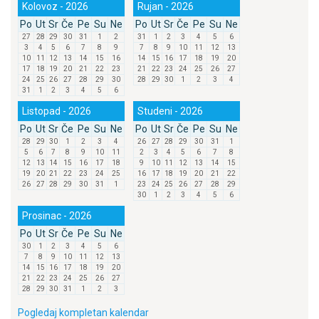
Kolovoz - 2026
Rujan - 2026
Po
Ut
Sr
Če
Pe
Su
Ne
Po
Ut
Sr
Če
Pe
Su
Ne
27
28
29
30
31
1
2
31
1
2
3
4
5
6
3
4
5
6
7
8
9
7
8
9
10
11
12
13
10
11
12
13
14
15
16
14
15
16
17
18
19
20
17
18
19
20
21
22
23
21
22
23
24
25
26
27
24
25
26
27
28
29
30
28
29
30
1
2
3
4
31
1
2
3
4
5
6
Listopad - 2026
Studeni - 2026
Po
Ut
Sr
Če
Pe
Su
Ne
Po
Ut
Sr
Če
Pe
Su
Ne
28
29
30
1
2
3
4
26
27
28
29
30
31
1
5
6
7
8
9
10
11
2
3
4
5
6
7
8
12
13
14
15
16
17
18
9
10
11
12
13
14
15
19
20
21
22
23
24
25
16
17
18
19
20
21
22
26
27
28
29
30
31
1
23
24
25
26
27
28
29
30
1
2
3
4
5
6
Prosinac - 2026
Po
Ut
Sr
Če
Pe
Su
Ne
30
1
2
3
4
5
6
7
8
9
10
11
12
13
14
15
16
17
18
19
20
21
22
23
24
25
26
27
28
29
30
31
1
2
3
Pogledaj kompletan kalendar