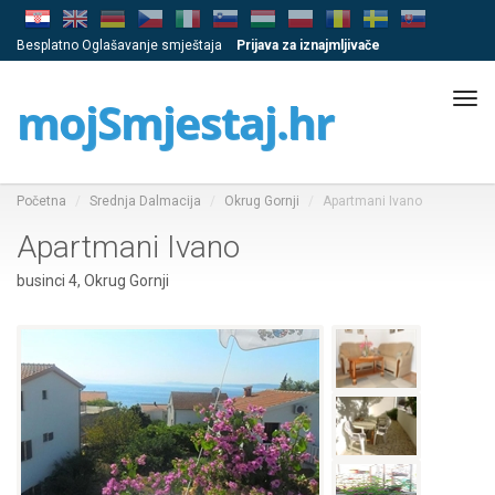
Besplatno Oglašavanje smještaja
Prijava za iznajmljivače
Tog
mojSmjestaj.hr
navi
Početna
Srednja Dalmacija
Okrug Gornji
Apartmani Ivano
Apartmani Ivano
businci 4, Okrug Gornji