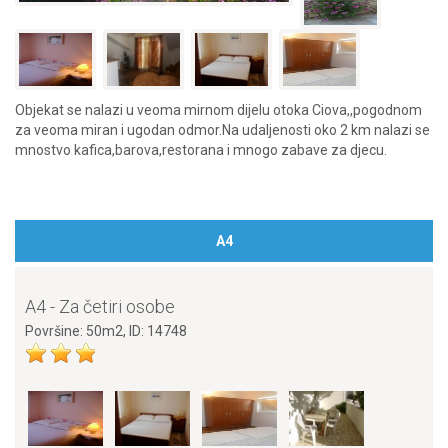
Objekat se nalazi u veoma mirnom dijelu otoka Ciova,,pogodnom
za veoma miran i ugodan odmor.Na udaljenosti oko 2 km nalazi se
mnostvo kafica,barova,restorana i mnogo zabave za djecu.
A4
A4 - Za četiri osobe
Površine: 50m2, ID: 14748