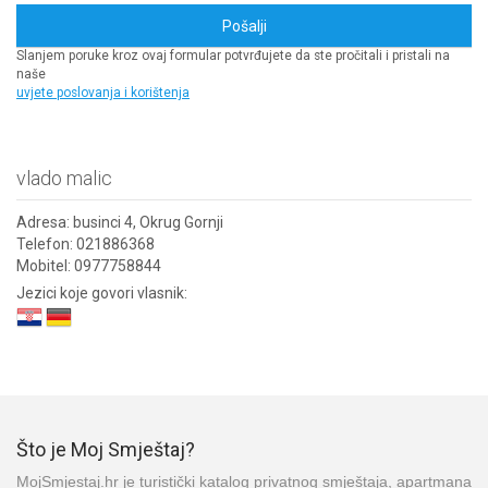
Slanjem poruke kroz ovaj formular potvrđujete da ste pročitali i pristali na
naše
uvjete poslovanja i korištenja
vlado malic
Adresa:
businci 4, Okrug Gornji
Telefon:
021886368
Mobitel:
0977758844
Jezici koje govori vlasnik:
Što je Moj Smještaj?
MojSmjestaj.hr je turistički katalog privatnog smještaja, apartmana