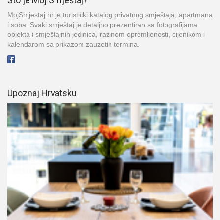
Što je Moj Smještaj?
MojSmjestaj.hr je turistički katalog privatnog smještaja, apartmana
i soba. Svaki smještaj je detaljno prezentiran sa fotografijama
objekta i smještajnih jedinica, razinom opremljenosti, cijenikom i
kalendarom sa prikazom zauzetih termina.
Upoznaj Hrvatsku