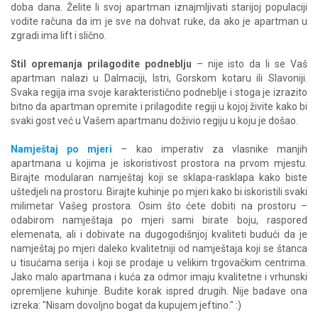
doba dana. Želite li svoj apartman iznajmljivati starijoj populaciji
vodite računa da im je sve na dohvat ruke, da ako je apartman u
zgradi ima lift i slično.
Stil opremanja prilagodite podneblju
– nije isto da li se Vaš
apartman nalazi u Dalmaciji, Istri, Gorskom kotaru ili Slavoniji.
Svaka regija ima svoje karakteristično podneblje i stoga je izrazito
bitno da apartman opremite i prilagodite regiji u kojoj živite kako bi
svaki gost već u Vašem apartmanu doživio regiju u koju je došao.
Namještaj po mjeri
– kao imperativ za vlasnike manjih
apartmana u kojima je iskoristivost prostora na prvom mjestu.
Birajte modularan namještaj koji se sklapa-rasklapa kako biste
uštedjeli na prostoru. Birajte kuhinje po mjeri kako bi iskoristili svaki
milimetar Vašeg prostora. Osim što ćete dobiti na prostoru –
odabirom namještaja po mjeri sami birate boju, raspored
elemenata, ali i dobivate na dugogodišnjoj kvaliteti budući da je
namještaj po mjeri daleko kvalitetniji od namještaja koji se štanca
u tisućama serija i koji se prodaje u velikim trgovačkim centrima.
Jako malo apartmana i kuća za odmor imaju kvalitetne i vrhunski
opremljene kuhinje. Budite korak ispred drugih. Nije badave ona
izreka: "Nisam dovoljno bogat da kupujem jeftino." :)