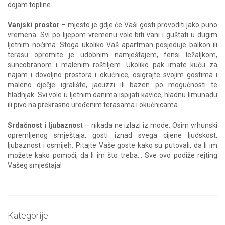
dojam topline.
Vanjski prostor
– mjesto je gdje će Vaši gosti provoditi jako puno
vremena. Svi po lijepom vremenu vole biti vani i guštati u dugim
ljetnim noćima. Stoga ukoliko Vaš apartman posjeduje balkon ili
terasu opremite je udobnim namještajem, fensi ležaljkom,
suncobranom i malenim roštiljem. Ukoliko pak imate kuću za
najam i dovoljno prostora i okućnice, osigrajte svojim gostima i
maleno dječje igralište, jacuzzi ili bazen po mogućnosti te
hladnjak. Svi vole u ljetnim danima ispijati kavice, hladnu limunadu
ili pivo na prekrasno uređenim terasama i okućnicama.
Srdačnost i ljubazno
st – nikada ne izlazi iz mode. Osim vrhunski
opremljenog smještaja, gosti iznad svega cijene ljudskost,
ljubaznost i osmijeh. Pitajte Vaše goste kako su putovali, da li im
možete kako pomoći, da li im što treba... Sve ovo podiže rejting
Vašeg smještaja!
Kategorije