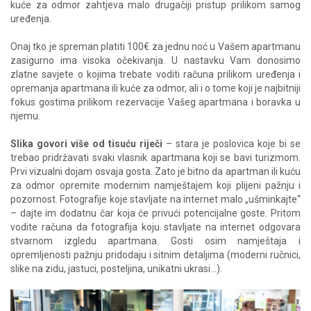
kuće za odmor zahtjeva malo drugačiji pristup prilikom samog
uređenja.
Onaj tko je spreman platiti 100€ za jednu noć u Vašem apartmanu
zasigurno ima visoka očekivanja. U nastavku Vam donosimo
zlatne savjete o kojima trebate voditi računa prilikom uređenja i
opremanja apartmana ili kuće za odmor, ali i o tome koji je najbitniji
fokus gostima prilikom rezervacije Vašeg apartmana i boravka u
njemu.
Slika govori više od tisuću riječi
– stara je poslovica koje bi se
trebao pridržavati svaki vlasnik apartmana koji se bavi turizmom.
Prvi vizualni dojam osvaja gosta. Zato je bitno da apartman ili kuću
za odmor opremite modernim namještajem koji plijeni pažnju i
pozornost. Fotografije koje stavljate na internet malo „ušminkajte“
– dajte im dodatnu čar koja će privući potencijalne goste. Pritom
vodite računa da fotografija koju stavljate na internet odgovara
stvarnom izgledu apartmana. Gosti osim namještaja i
opremljenosti pažnju pridodaju i sitnim detaljima (moderni ručnici,
slike na zidu, jastuci, posteljina, unikatni ukrasi...).