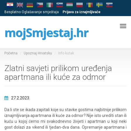
Besplatno Oglašavanje smještaja
Prijava za iznajmljivače
Tog
mojSmjestaj.hr
navi
Početna
Upoznaj Hrvatsku
Info kutak
Zlatni savjeti prilikom uređenja
apartmana ili kuće za odmor
27.2.2023.
Da li ste se ikada zapitali koje su stavke gostima najbitnije prilikom
iznajmljivanja apartmana ili kuće za odmor? Nije isto urediti stan ili
kuću u kojoj ćemo mi svakodnevno živjeti i apartman u koji neki
gost dolazi za vikend ili tjedan-dva dana. Opremanje apartmana i