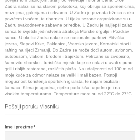
povijesnom tradicijom, stariji od Venecije i Monte Carla. Srce
Zadra nalazi se na starom poluotoku, koji obiluje sa spomenicima,
muzejima, galerijama i crkvama. U Zadru je poznata tržnica s eko
povrćem i voćem, te ribarnica. U tijeku sezone organizirane su u
Zadru svakodnevne zabavne priredbe. U Zadru je najljepši zalaz
sunca te svjetski jedinstvena atrakcija Morske orgulje i Pozdrav
suncu. U okolici Zadra nalaze se nacionalni parkovi: Plitvička
jezera, Slapovi Krke, Paklenica, Vransko jezero, Kornatski otoci i
rafting na rijeci Zrmanji. Do Zadra se može doći autom, avionom,
autobusom, vlakom, brodom i trajektom. Petrcane su živopisno,
šumovito ribarsko - turističko mjesto koje se nalazi u uvali s puno
grill i ribljih restorana, različitih plaža. Na udaljenosti od 100 m od
moje kuće za odmor nalaze se veliki i mali bazen. Postoji
mogućnost korištenja sportskih igrališta, te najam bicikala i
čamaca. Klima je ugodna, rijetko pada kiša, ugodno je i na
visokim temperaturama. Temperature mora su od 22°C do 27°C.
Pošalji poruku Vlasniku
Ime i prezime
*