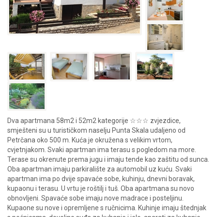
Dva apartmana 58m2 i 52m2 kategorije ☆☆☆ zvjezdice,
smješteni su u turističkom naselju Punta Skala udaljeno od
Petrčana oko 500 m. Kuća je okružena s velikim vrtom,
cvjetnjakom. Svaki apartman ima terasu s pogledom na more.
Terase su okrenute prema jugu i imaju tende kao zaštitu od sunca.
Oba apartman imaju parkiralište za automobil uz kuću. Svaki
apartman ima po dvije spavaće sobe, kuhinju, dnevni boravak,
kupaonu i terasu. U vrtu je roštilj i tuš. Oba apartmana su novo
obnovljeni. Spavaće sobe imaju nove madrace i posteljinu.
Kupaone su nove i opremljene s ručnicima. Kuhinje imaju štednjak