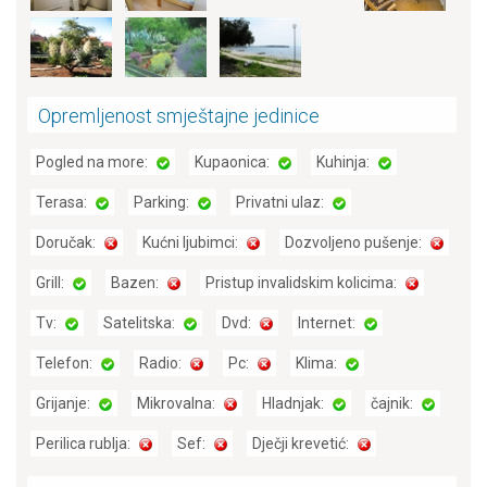
Opremljenost smještajne jedinice
Pogled na more:
Kupaonica:
Kuhinja:
Terasa:
Parking:
Privatni ulaz:
Doručak:
Kućni ljubimci:
Dozvoljeno pušenje:
Grill:
Bazen:
Pristup invalidskim kolicima:
Tv:
Satelitska:
Dvd:
Internet:
Telefon:
Radio:
Pc:
Klima:
Grijanje:
Mikrovalna:
Hladnjak:
čajnik:
Perilica rublja:
Sef:
Dječji krevetić: