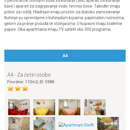
s pećnicama, dovoljno suđa za kuhanje i jelo, aparati za kuhanje
kave i aparati za zagrijavanje vode, termos boce. Također imaju
pribor za roštilj. Hladnjaci imaju prostor za duboko zamrzavanje.
Kuhinje su opremljene s kuhinjskim krpama, papirnatim ručnicima,
gelom za pranje posuđa te stolnjacima. U kupaoni imaju toaletne
papire. Oba apartmana imaju TV satelit oko 300 programa.
A4
A4 - Za četiri osobe
Površine: 110m2, ID: 5988