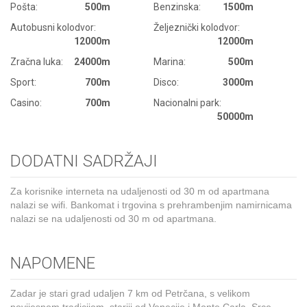
Pošta:
500m
Benzinska:
1500m
Autobusni kolodvor:
Željeznički kolodvor:
12000m
12000m
Zračna luka:
24000m
Marina:
500m
Sport:
700m
Disco:
3000m
Casino:
700m
Nacionalni park:
50000m
DODATNI SADRŽAJI
Za korisnike interneta na udaljenosti od 30 m od apartmana
nalazi se wifi. Bankomat i trgovina s prehrambenjim namirnicama
nalazi se na udaljenosti od 30 m od apartmana.
NAPOMENE
Zadar je stari grad udaljen 7 km od Petrčana, s velikom