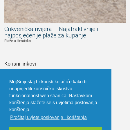
Crikvenička rivijera – Najatraktivnije i
najposjećenije plaže za kupanje
Plaže u Hrvatskoj
Korisni linkovi
Upoznaj Hrvatsku
Prijava za iznajmljivače
MojSmjestaj.hr koristi kolačiće kako bi
unaprijedili korisničko iskustvo i
Opći uvjeti poslovanja i korištenja
funkcionalnost web stranica. Nastavkom
Izjava o privatnosti
korištenja slažete se s uvjetima poslovanja i
Uvjeti oglašavanja
korištenja.
Kontakt
Pročitaj uvjete poslovanja i korištenja