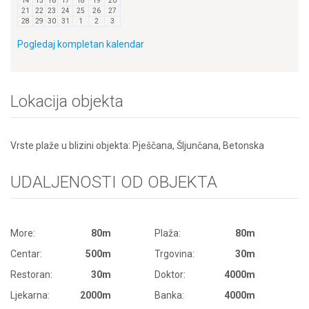
14
15
16
17
18
19
20
21
22
23
24
25
26
27
28
29
30
31
1
2
3
Pogledaj kompletan kalendar
Lokacija objekta
Vrste plaže u blizini objekta: Pješčana, Šljunčana, Betonska
UDALJENOSTI OD OBJEKTA
More:
80m
Plaža:
80m
Centar:
500m
Trgovina:
30m
Restoran:
30m
Doktor:
4000m
Ljekarna:
2000m
Banka:
4000m