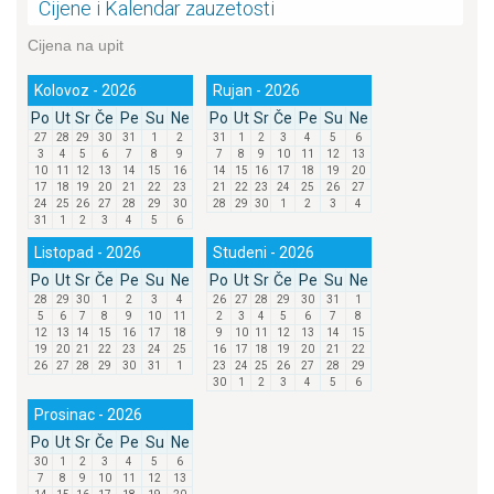
Cijene i Kalendar zauzetosti
Cijena na upit
Kolovoz - 2026
Rujan - 2026
Po
Ut
Sr
Če
Pe
Su
Ne
Po
Ut
Sr
Če
Pe
Su
Ne
27
28
29
30
31
1
2
31
1
2
3
4
5
6
3
4
5
6
7
8
9
7
8
9
10
11
12
13
10
11
12
13
14
15
16
14
15
16
17
18
19
20
17
18
19
20
21
22
23
21
22
23
24
25
26
27
24
25
26
27
28
29
30
28
29
30
1
2
3
4
31
1
2
3
4
5
6
Listopad - 2026
Studeni - 2026
Po
Ut
Sr
Če
Pe
Su
Ne
Po
Ut
Sr
Če
Pe
Su
Ne
28
29
30
1
2
3
4
26
27
28
29
30
31
1
5
6
7
8
9
10
11
2
3
4
5
6
7
8
12
13
14
15
16
17
18
9
10
11
12
13
14
15
19
20
21
22
23
24
25
16
17
18
19
20
21
22
26
27
28
29
30
31
1
23
24
25
26
27
28
29
30
1
2
3
4
5
6
Prosinac - 2026
Po
Ut
Sr
Če
Pe
Su
Ne
30
1
2
3
4
5
6
7
8
9
10
11
12
13