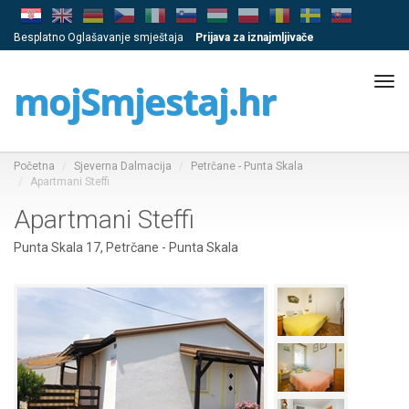
Besplatno Oglašavanje smještaja
Prijava za iznajmljivače
Tog
mojSmjestaj.hr
navi
Početna
Sjeverna Dalmacija
Petrčane - Punta Skala
Apartmani Steffi
Apartmani Steffi
Punta Skala 17, Petrčane - Punta Skala