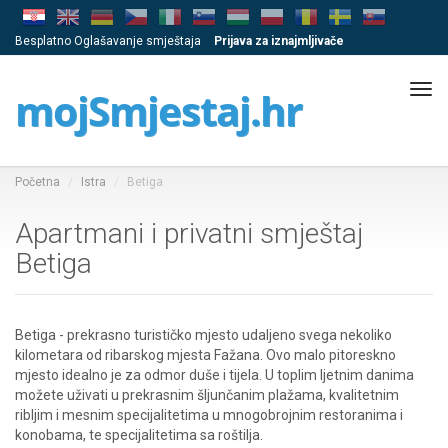
Besplatno Oglašavanje smještaja
Prijava za iznajmljivače
Tog
mojSmjestaj.hr
navi
Početna
Istra
Betiga
Apartmani i privatni smještaj
Betiga
Betiga - prekrasno turističko mjesto udaljeno svega nekoliko
kilometara od ribarskog mjesta Fažana. Ovo malo pitoreskno
mjesto idealno je za odmor duše i tijela. U toplim ljetnim danima
možete uživati u prekrasnim šljunčanim plažama, kvalitetnim
ribljim i mesnim specijalitetima u mnogobrojnim restoranima i
konobama, te specijalitetima sa roštilja.