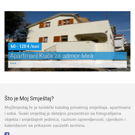
60 - 120 € /noć
Apartmani Kuća za odmor Mira
***
Što je Moj Smještaj?
MojSmjestaj.hr je turistički katalog privatnog smještaja, apartmana
i soba. Svaki smještaj je detaljno prezentiran sa fotografijama
objekta i smještajnih jedinica, razinom opremljenosti, cijenikom i
kalendarom sa prikazom zauzetih termina.