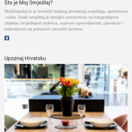
Što je Moj Smještaj?
MojSmjestaj.hr je turistički katalog privatnog smještaja, apartmana
i soba. Svaki smještaj je detaljno prezentiran sa fotografijama
objekta i smještajnih jedinica, razinom opremljenosti, cijenikom i
kalendarom sa prikazom zauzetih termina.
Upoznaj Hrvatsku