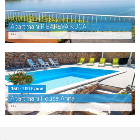
Apartmani RIBAREVA KUCA
***
150 - 200 € /noć
Apartmani House Anna
***