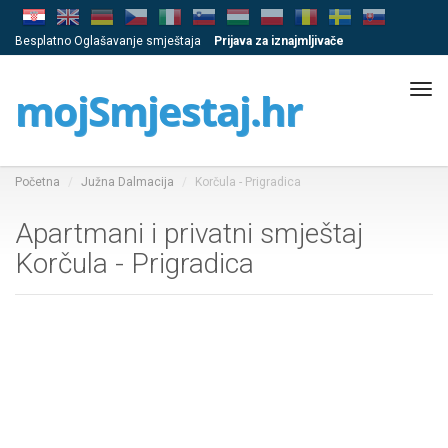
Besplatno Oglašavanje smještaja
Prijava za iznajmljivače
Tog
mojSmjestaj.hr
navi
Početna
Južna Dalmacija
Korčula - Prigradica
Apartmani i privatni smještaj
Korčula - Prigradica