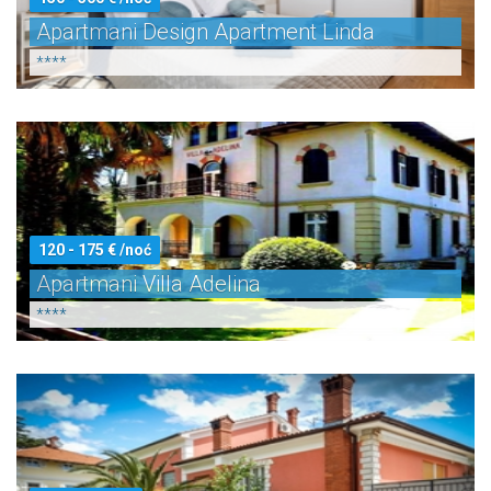
Apartmani Design Apartment Linda
****
120 - 175 € /noć
Apartmani Villa Adelina
****