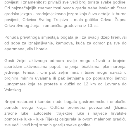
povijesti i znamenitosti privlači sve veći broj turista svake godine.
Od najznačajnijih znamenitosti ovoga grada treba istaknuti: Stara
gradska jezgra - srednjovjekovna jezgra koja čuva detalje iz burne
povijesti, Crkvica Svetog Trojstva - mala gotička Crkva, Župna
Crkva Svetog Jurja - romanička građevina iz 13. st.
Ponuda privatnoga smještaja bogata je i za svačiji džep krenuvši
od soba za iznajmljivanje, kampova, kuća za odmor pa sve do
apartmana, vila i hotela.
Gosti željni aktivnoga odmora ovdje mogu uživati u brojnim
sportskim aktivnostima poput: ronjenja, biciklizma, planinarenja,
jedrenja, tenisa... Oni pak željni mira i tišine mogu uživati u
brojnim mirnim uvalama ili pak šetnjama po popularnoj šetnici
Lungomare koja se proteže u dužini od 12 km od Lovrana do
Voloskog.
Brojni restorani i konobe nude bogatu gastronomsku i enološku
ponudu ovoga kraja. Odlična prometna povezanost (blizina
zračne luke, autoceste, trajektne luke i najveće hrvatske
pomorske luke - luke Rijeka) osigurala je ovom malenom gradiću
sve veći i veći broj stranih gostiju svake godine.