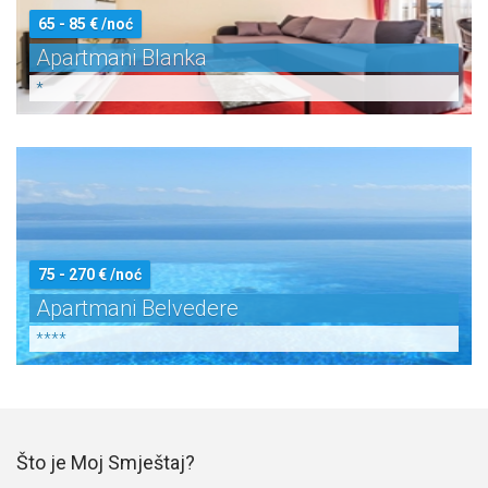
65 - 85 € /noć
Apartmani Blanka
*
75 - 270 € /noć
Apartmani Belvedere
****
Što je Moj Smještaj?