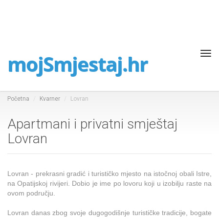
Tog
mojSmjestaj.hr
navi
Početna
Kvarner
Lovran
Apartmani i privatni smještaj
Lovran
Lovran - prekrasni gradić i turističko mjesto na istočnoj obali Istre,
na Opatijskoj rivijeri. Dobio je ime po lovoru koji u izobilju raste na
ovom području.
Lovran danas zbog svoje dugogodišnje turističke tradicije, bogate