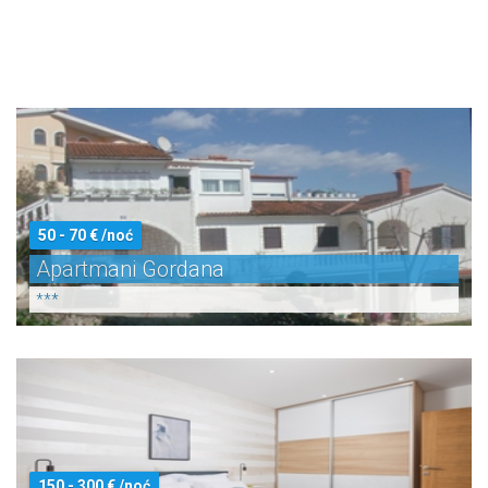
50 - 70 € /noć
Apartmani Gordana
***
150 - 300 € /noć