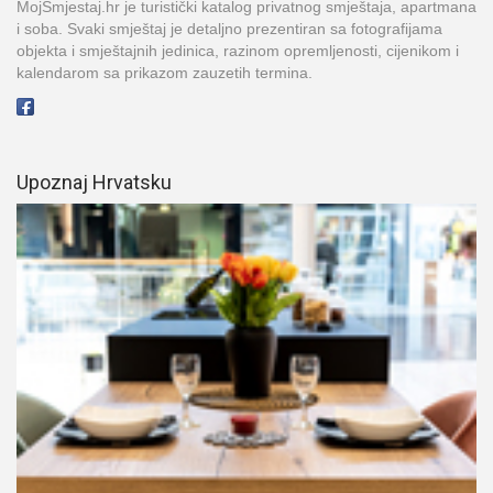
MojSmjestaj.hr je turistički katalog privatnog smještaja, apartmana
i soba. Svaki smještaj je detaljno prezentiran sa fotografijama
objekta i smještajnih jedinica, razinom opremljenosti, cijenikom i
kalendarom sa prikazom zauzetih termina.
Upoznaj Hrvatsku