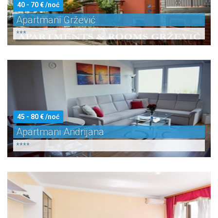
40 - 70 € /noć
Apartmani Gržević
***
45 - 80 € /noć
Apartmani Andrijana
****