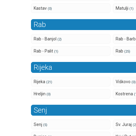
Kastav
Matulji
(0)
(1)
Rab
Rab - Banjol
Rab - Bar
(2)
Rab - Palit
Rab
(1)
(25)
Rijeka
Rijeka
Viškovo
(21)
(0)
Hreljin
Kostrena
(0)
(
Senj
Senj
Sv. Juraj
(5)
(2