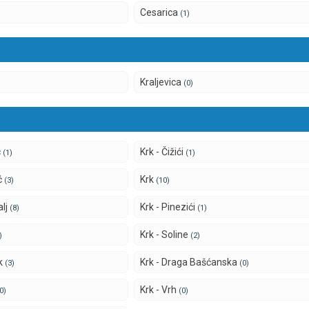
Cesarica
)
(1)
Kraljevica
(0)
c
Krk - Čižići
(1)
(1)
ić
Krk
(3)
(10)
alj
Krk - Pinezići
(8)
(1)
Krk - Soline
)
(2)
ik
Krk - Draga Bašćanska
(3)
(0)
Krk - Vrh
0)
(0)