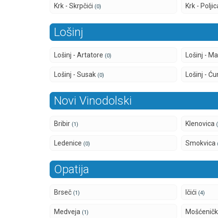
Krk - Skrpčići
Krk - Polji
(0)
Lošinj
Lošinj - Artatore
Lošinj - Ma
(0)
Lošinj - Susak
Lošinj - Ć
(0)
Novi Vinodolski
Bribir
Klenovica
(1)
Ledenice
Smokvica
(0)
Opatija
Brseč
Ičići
(1)
(4)
Medveja
Mošćenič
(1)