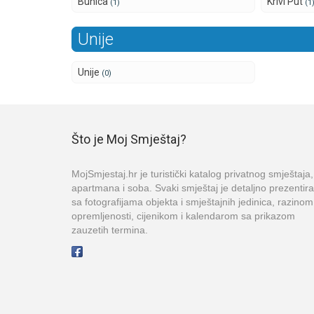
Bunica
Krivi Put
(1)
(1
Unije
Unije
(0)
Što je Moj Smještaj?
MojSmjestaj.hr je turistički katalog privatnog smještaja,
apartmana i soba. Svaki smještaj je detaljno prezentir
sa fotografijama objekta i smještajnih jedinica, razinom
opremljenosti, cijenikom i kalendarom sa prikazom
zauzetih termina.