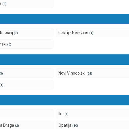
ca
(0)
li Lošinj
Lošinj - Nerezine
(7)
(1)
unski
(0)
Novi Vinodolski
(3)
(24)
(1)
Ika
(1)
ka Draga
Opatija
(2)
(10)