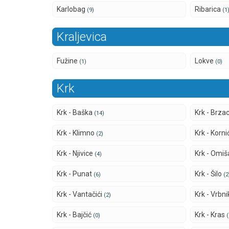
Karlobag
Ribarica
(9)
(1
Kraljevica
Fužine
Lokve
(1)
(0)
Krk
Krk - Baška
Krk - Brza
(14)
Krk - Klimno
Krk - Korn
(2)
Krk - Njivice
Krk - Omiš
(4)
Krk - Punat
Krk - Šilo
(6)
(2
Krk - Vantačići
Krk - Vrbn
(2)
Krk - Bajčić
Krk - Kras
(0)
(