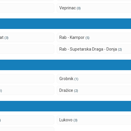
Veprinac
(0)
bat
Rab - Kampor
(3)
(5)
Rab - Supetarska Draga - Donja
(2)
Grobnik
(1)
Dražice
1)
(2)
Lukovo
)
(3)