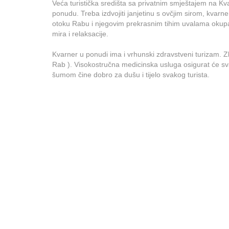
Veća turistička središta sa privatnim smještajem na Kva
ponudu. Treba izdvojiti janjetinu s ovčjim sirom, kvarne
otoku Rabu i njegovim prekrasnim tihim uvalama okupani
mira i relaksacije.
Kvarner u ponudi ima i vrhunski zdravstveni turizam. Zbog
Rab ). Visokostručna medicinska usluga osigurat će sv
šumom čine dobro za dušu i tijelo svakog turista.