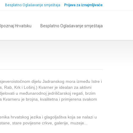
Besplatno Oglašavanje smještaja
Prijava za iznajmljivače
Upoznaj Hrvatsku
Besplatno Oglašavanje smještaja
u sjeveroistočnom dijelu Jadranskog mora između Istre i
Rab, Krk i Lošinj.) Kvarner je idealan za aktivni
jelovati u međunarodnoj jedriličarskoj regati, brzim
Kvarneru je brojna, kvalitetna i primjerena svakom
nika hrvatskog jezika i glagoljaštva koja se nalazi u
tane, stare povijesne crkve, galerije, muzeje...