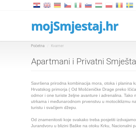
mojSmjestaj.hr
Početna
Kvarner
Apartmani i Privatni Smješta
Savršena prirodna kombinacija mora, otoka i planina kak
Hrvatskog primorja ( Od Mošćeničke Drage preko Ičića, 
odmor i one turiste željne avanture i adrenalina. Tako 
utrkama i međunarodnom prvenstvu u motociklizmu na G
turistu i svačijem džepu.
Od znamenitosti koje svakako treba posjetiti izdvajamo 
Jurandvoru u blizini Baške na otoku Krku, Nacionalni pa