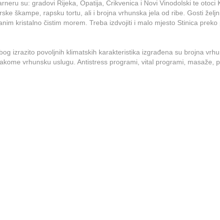
rneru su: gradovi Rijeka, Opatija, Crikvenica i Novi Vinodolski te otoc
rske škampe, rapsku tortu, ali i brojna vrhunska jela od ribe. Gosti žel
m kristalno čistim morem. Treba izdvojiti i malo mjesto Stinica preko p
 izrazito povoljnih klimatskih karakteristika izgrađena su brojna vrhunsk
akome vrhunsku uslugu. Antistress programi, vital programi, masaže, p