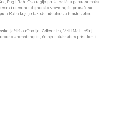
i Krk, Pag i Rab. Ova regija pruža odličnu gastronomsku
jni mira i odmora od gradske vreve raj će pronaći na
uta Raba koje je također idealno za turiste željne
a lječilišta (Opatija, Crikvenica, Veli i Mali Lošinj,
rirodne aromaterapije, šetnja netaknutom prirodom i