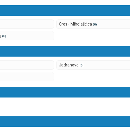
Cres - Miholašćica
(0)
ej
(0)
Jadranovo
(5)