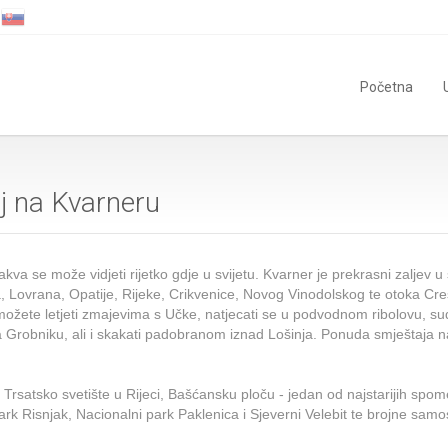
Početna
j na Kvarneru
va se može vidjeti rijetko gdje u svijetu. Kvarner je prekrasni zaljev 
Lovrana, Opatije, Rijeke, Crikvenice, Novog Vinodolskog te otoka Cres, 
možete letjeti zmajevima s Učke, natjecati se u podvodnom ribolovu, sud
robniku, ali i skakati padobranom iznad Lošinja. Ponuda smještaja na 
Trsatsko svetište u Rijeci, Bašćansku ploču - jedan od najstarijih spome
rk Risnjak, Nacionalni park Paklenica i Sjeverni Velebit te brojne samos