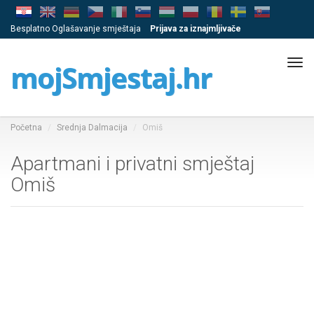
Besplatno Oglašavanje smještaja
Prijava za iznajmljivače
Tog
mojSmjestaj.hr
navi
Početna
Srednja Dalmacija
Omiš
Apartmani i privatni smještaj
Omiš