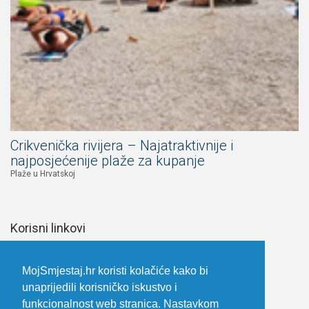
Crikvenička rivijera – Najatraktivnije i
najposjećenije plaže za kupanje
Plaže u Hrvatskoj
Korisni linkovi
Upoznaj Hrvatsku
Prijava za iznajmljivače
MojSmjestaj.hr koristi kolačiće kako bi
unaprijedili korisničko iskustvo i
Opći uvjeti poslovanja i korištenja
funkcionalnost web stranica. Nastavkom